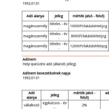
1992.01.01
Adó alanya
Jelleg
mérték (alsó - felső)
tételes - év
magánszemély
10000Ft/lakásbérletijog
-
tételes - év
magánszemély
8000Ft/lakásbérletijog
-
tételes - év
magánszemély
12000Ft/lakásbérletijog
-
Adónem
Helyi iparűzési adó (állandó jelleg)
Adónem bevezetésének napja
1992.01.01
Adó
mérték (alsó -
ad
Jelleg
alanya
felső)
egykulcsos - év
vállalkozó
2%
-