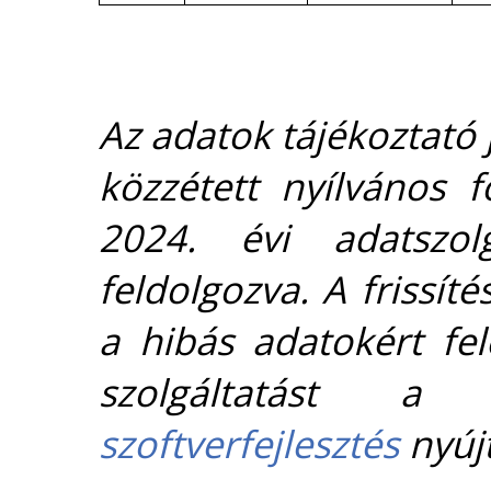
Az adatok tájékoztató j
közzétett nyílvános 
2024. évi adatszolg
feldolgozva. A frissít
a hibás adatokért fel
szolgáltatást 
szoftverfejlesztés
nyújt