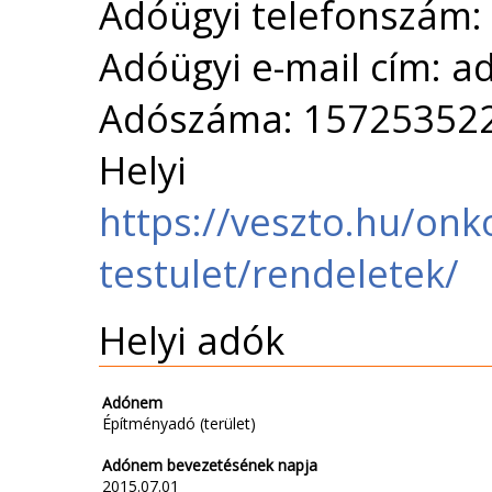
Adóügyi telefonszám:
Adóügyi e-mail cím: 
Adószáma: 15725352
Helyi 
https://veszto.hu/onk
testulet/rendeletek/
Helyi adók
Adónem
Építményadó (terület)
Adónem bevezetésének napja
2015.07.01