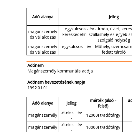
Adó alanya
Jelleg
egykulcsos - év - Iroda, üzlet, ker
magánszemély
kereskedelmi szálláshely és egyéb sz
és vállalkozás
szolgáló helyiség
magánszemély
egykulcsos - év - Műhely, üzemcsarno
és vállalkozás
fedett tároló
Adónem
Magánszemély kommunális adója
Adónem bevezetésének napja
1992.01.01
mérték (alsó -
a
Adó alanya
Jelleg
felső)
tételes - év
magánszemély
12000Ft/adótárgy
-
tételes - év
magánszemély
10000Ft/adótárgy
-