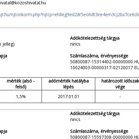
ivatal@kozoshivatal.hu
njt.hu/njtonkorm.php?njtcp=eh8eg9ed2dr5eo6dt3ee4em3cj2bx7ce6c
Adókötelezettség tárgya
 jelleg)
nincs
apja
Számlaszáma, érvényessége
50800087-15314402-00000000 H
10024003-00000317-02120017 E
mérték (alsó -
adómérték hatályba
határozott időszak
felső)
lépés
vége
1,5%
2017.01.01
-
Adókötelezettség tárgya
nincs
apja
Számlaszáma, érvényessége
50800087-15597308-00000000 H