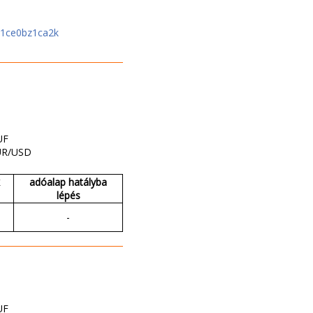
b1ce0bz1ca2k
UF
UR/USD
adóalap hatályba
lépés
-
UF