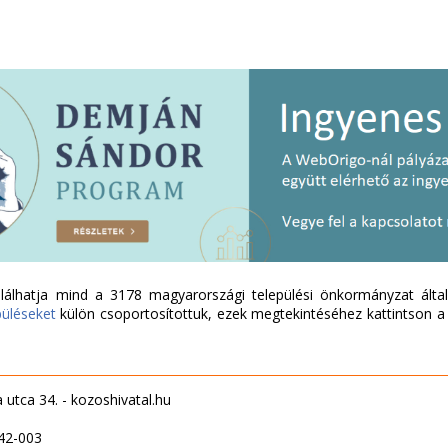
álhatja mind a 3178 magyarországi települési önkormányzat által 
püléseket
külön csoportosítottuk, ezek megtekintéséhez kattintson a l
a utca 34. - kozoshivatal.hu
42-003