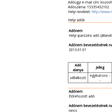
Adóügyi e-mail cím: kozosh
Adószáma: 15335432102
Helyi rendelet:
http://www.
Helyi adók
Adónem
Helyi iparűzési adó (állandó
Adónem bevezetésének n
2013.01.01
Adó
Jelleg
alanya
egykulcsos -
vállalkozó
-
Adónem
Előrehozott adó
Adónem bevezetésének n
nincs