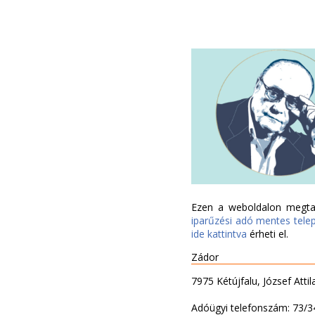
Ezen a weboldalon megtal
iparűzési adó mentes tele
ide kattintva
érheti el.
Zádor
7975 Kétújfalu, József Attil
Adóügyi telefonszám: 73/3