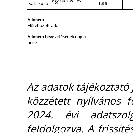
egykulcsos - év
vállalkozó
1,8%
-
Adónem
Előrehozott adó
Adónem bevezetésének napja
nincs
Az adatok tájékoztató j
közzétett nyílvános 
2024. évi adatszolg
feldolgozva. A frissít