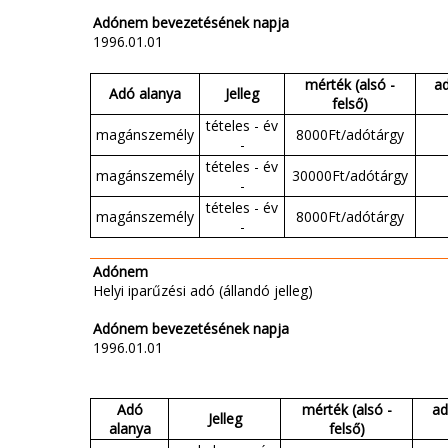
Adónem bevezetésének napja
1996.01.01
mérték (alsó -
a
Adó alanya
Jelleg
felső)
tételes - év
magánszemély
8000Ft/adótárgy
-
tételes - év
magánszemély
30000Ft/adótárgy
-
tételes - év
magánszemély
8000Ft/adótárgy
-
Adónem
Helyi iparűzési adó (állandó jelleg)
Adónem bevezetésének napja
1996.01.01
Adó
mérték (alsó -
ad
Jelleg
alanya
felső)