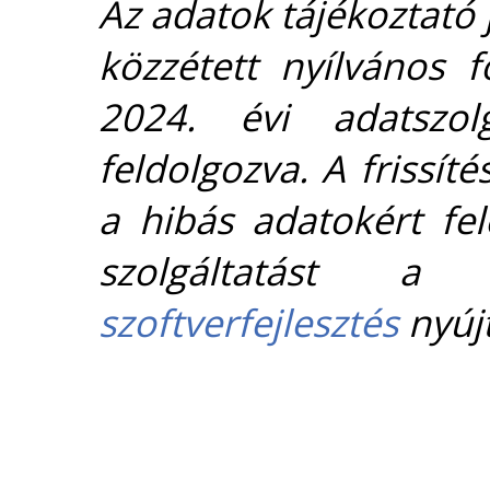
Az adatok tájékoztató j
közzétett nyílvános 
2024. évi adatszolg
feldolgozva. A frissít
a hibás adatokért fel
szolgáltatást 
szoftverfejlesztés
nyújt