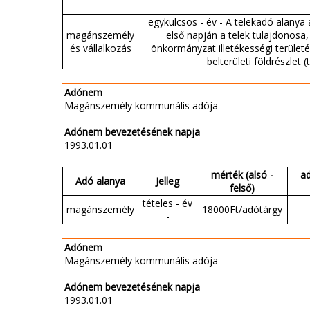
- -
egykulcsos - év - A telekadó alanya a
magánszemély
első napján a telek tulajdonosa
és vállalkozás
önkormányzat illetékességi területé
belterületi földrészlet (t
Adónem
Magánszemély kommunális adója
Adónem bevezetésének napja
1993.01.01
mérték (alsó -
a
Adó alanya
Jelleg
felső)
tételes - év
magánszemély
18000Ft/adótárgy
-
Adónem
Magánszemély kommunális adója
Adónem bevezetésének napja
1993.01.01