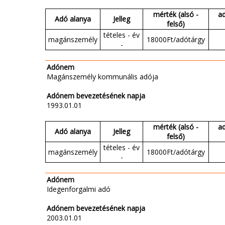
mérték (alsó -
a
Adó alanya
Jelleg
felső)
tételes - év
magánszemély
18000Ft/adótárgy
-
Adónem
Magánszemély kommunális adója
Adónem bevezetésének napja
1993.01.01
mérték (alsó -
a
Adó alanya
Jelleg
felső)
tételes - év
magánszemély
18000Ft/adótárgy
-
Adónem
Idegenforgalmi adó
Adónem bevezetésének napja
2003.01.01