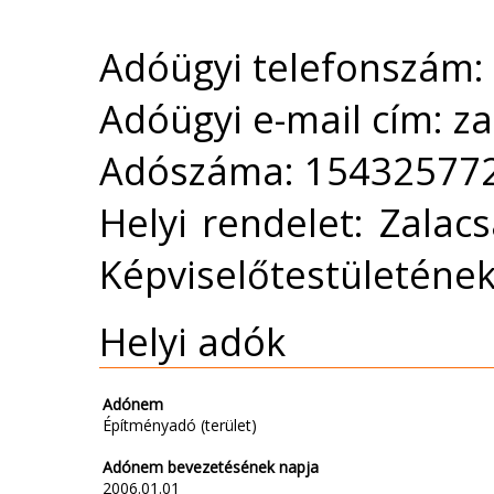
Adóügyi telefonszám:
Adóügyi e-mail cím: z
Adószáma: 15432577
Helyi rendelet: Zala
Képviselőtestületének
Helyi adók
Adónem
Építményadó (terület)
Adónem bevezetésének napja
2006.01.01