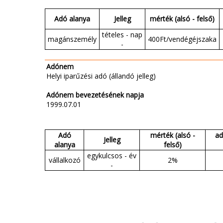
Adó alanya
Jelleg
mérték (alsó - felső)
tételes - nap
magánszemély
400Ft/vendégéjszaka
-
Adónem
Helyi iparűzési adó (állandó jelleg)
Adónem bevezetésének napja
1999.07.01
Adó
mérték (alsó -
ad
Jelleg
alanya
felső)
egykulcsos - év
vállalkozó
2%
-