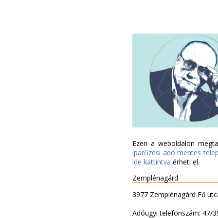
Ezen a weboldalon megtal
iparűzési adó mentes tele
ide kattintva
érheti el.
Zemplénagárd
3977 Zemplénagárd Fő utc
Adóügyi telefonszám: 47/3