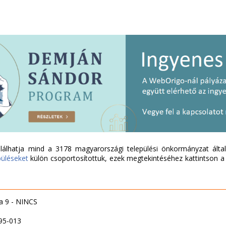
álhatja mind a 3178 magyarországi települési önkormányzat által 
püléseket
külön csoportosítottuk, ezek megtekintéséhez kattintson a l
a 9 - NINCS
95-013