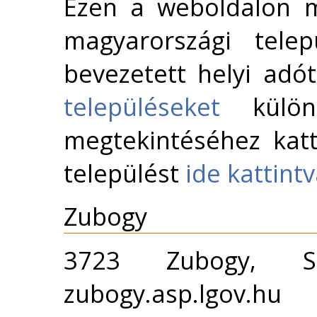
Ezen a weboldalon m
magyarországi telep
bevezetett helyi adó
településeket
külön 
megtekintéséhez katt
települést
ide kattint
Zubogy
3723 Zubogy, 
zubogy.asp.lgov.hu