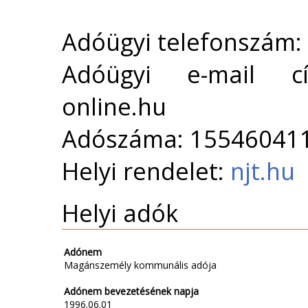
Adóügyi telefonszám:
Adóügyi e-mail cí
online.hu
Adószáma: 15546041
Helyi rendelet:
njt.hu
Helyi adók
Adónem
Magánszemély kommunális adója
Adónem bevezetésének napja
1996.06.01