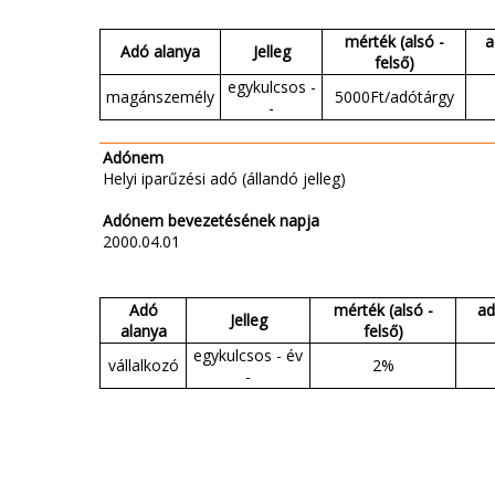
mérték (alsó -
a
Adó alanya
Jelleg
felső)
egykulcsos -
magánszemély
5000Ft/adótárgy
-
Adónem
Helyi iparűzési adó (állandó jelleg)
Adónem bevezetésének napja
2000.04.01
Adó
mérték (alsó -
ad
Jelleg
alanya
felső)
egykulcsos - év
vállalkozó
2%
-