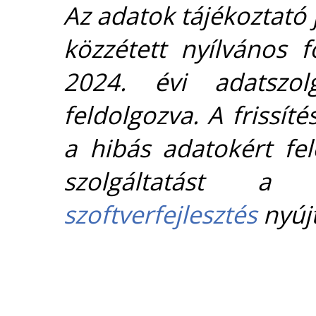
Az adatok tájékoztató j
közzétett nyílvános 
2024. évi adatszolg
feldolgozva. A frissít
a hibás adatokért fel
szolgáltatást 
szoftverfejlesztés
nyújt